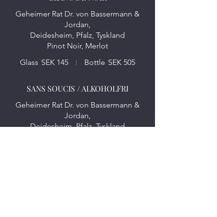
Geheimer Rat Dr. von Bassermann &
Jordan,
Deidesheim, Pfalz, Tyskland
Pinot Noir, Merlot
Glass
SEK 145
Bottle
SEK 505
SANS SOUCIS / ALKOHOLFRI
Geheimer Rat Dr. von Bassermann &
Jordan,
Deidesheim, Pfalz, Tyskland
Glass
SEK 115
Bottle
SEK 395
AVELEDA ALVARINHO
Aveleda, Vinho Verde, Minho, Portugal
Alvarinho
Glass
SEK 95
Bottle
SEK 330