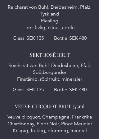
Reichsrat von Buhl, Deidesheim, Pfalz,
Tyskland
Riesling
Torr, livlig, citrus, äpple
Glass
SEK 135
Bottle
SEK 480
SEKT ROSÉ BRUT
Reichsrat von Buhl, Deidesheim, Pfalz
Spätburgunder
Finstämd, röd frukt, mineraler
Glass
SEK 135
Bottle
SEK 480
VEUVE CLICQUOT BRUT 375ml
Veuve clicquot, Champagne, Frankrike
Chardonnay, Pinot Noir, Pinot Meunier