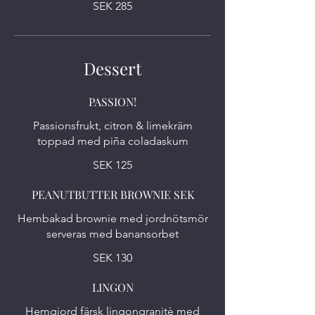
SEK 285
Dessert
PASSION!
Passionsfrukt, citron & limekräm
toppad med piña coladaskum
SEK 125
PEANUTBUTTER BROWNIE SEK
Hembakad brownie med jordnötsmör
serveras med banansorbet
SEK 130
LINGON
Hemgjord färsk lingongranitè med