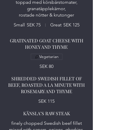
toppad med körsbärstomater,
granatäpplekärnor,
rostade nötter & krutonger
Small
SEK 75
Great
SEK 125
GRATINATED GOAT CHEESE WITH
HONEY AND THYME
Vegetarian
SEK 80
SHREDDED SWEDISH FILLET OF
BEEF, ROASTED A LA MINUTE WITH
ROSEMARY AND THYME
SEK 115
KÄNSLA’S RAW STEAK
finely chopped Swedish beef fillet
mixed with capers, onions, gherkins,