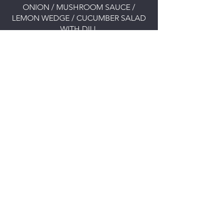
ONION / MUSHROOM SAUCE /
LEMON WEDGE / CUCUMBER SALAD
SEK 325
KÄNSLA’S BURGARE
Hemgjord dubbel patty (300 gr.) på
sesam brioche, Känsla’s
burgareblandning, dressing, sallat,
bakat ägg, friterad lök & krispig
pancetta. Serveras på Almnäs ostsås
SEK 265
WALLENBERGARE
Hemgjord Wallenbergare som serveras
med potatismos, rårörda lingon, ärtor,
brynt smör & pressgurka
SEK 240