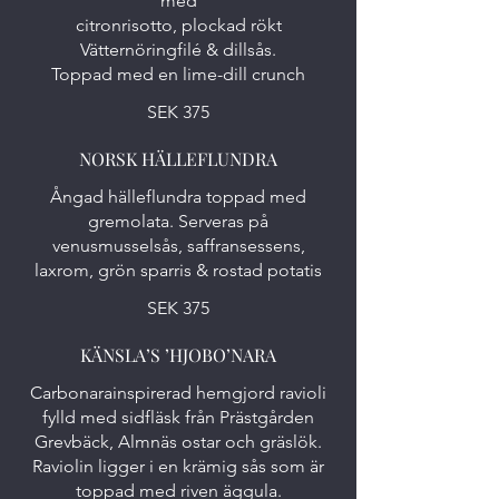
med
citronrisotto, plockad rökt
Vätternöringfilé & dillsås.
Toppad med en lime-dill crunch
SEK 375
NORSK HÄLLEFLUNDRA
Ångad hälleflundra toppad med
gremolata. Serveras på
venusmusselsås, saffransessens,
laxrom, grön sparris & rostad potatis
SEK 375
KÄNSLA’S ’HJOBO’NARA
Carbonarainspirerad hemgjord ravioli
fylld med sidfläsk från Prästgården
Grevbäck, Almnäs ostar och gräslök.
Raviolin ligger i en krämig sås som är
toppad med riven äggula.