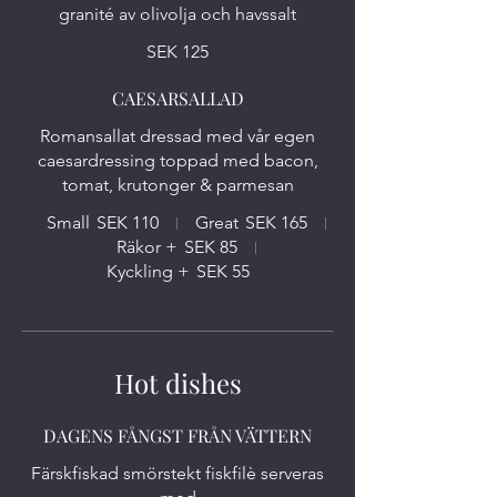
granité av olivolja och havssalt
SEK 125
CAESARSALLAD
Romansallat dressad med vår egen
caesardressing toppad med bacon,
tomat, krutonger & parmesan
Small
SEK 110
Great
SEK 165
Räkor +
SEK 85
Kyckling +
SEK 55
Hot dishes
DAGENS FÅNGST FRÅN VÄTTERN
Färskfiskad smörstekt fiskfilè serveras