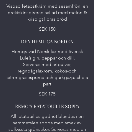
Vispad fetaostkräm med sesamfrön, en
grekiskinspirerad sallad med melon &
krispigt libras bröd
SEK 150
DEN HEMLIGA NORDEN
Hemgravad Norsk lax med Svensk
Lule’s gin, peppar och dill.
Serveras med ärtpulver,
regnbågslaxrom, kokos-och
citrongräsespuma och gurkgazpacho á
part
SEK 175
REMO’S RATATOUILLE SOPPA
All ratatouilles godhet blandas i en
sammetslen soppa med smak av
solkyssta grönsaker. Serveras med en