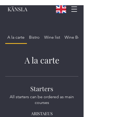
KÄNSLA
A la carte
Bistro
Wine list
Wine Bottle
A la carte
Starters
All starters can be ordered as main
courses
ARISTAEUS